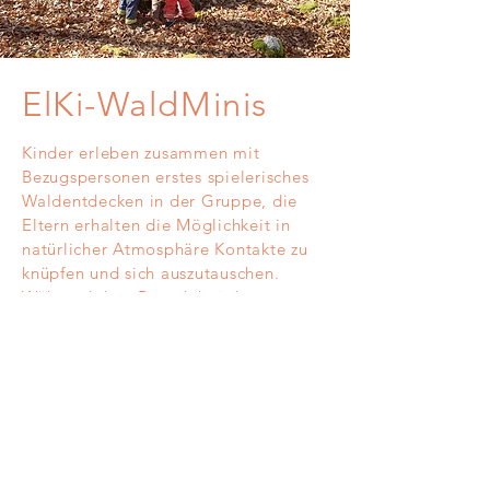
ElKi-WaldMinis
Kinder erleben zusammen mit
Bezugspersonen erstes spielerisches
Waldentdecken in der Gruppe, die
Eltern erhalten die Möglichkeit in
natürlicher Atmosphäre Kontakte zu
knüpfen und sich auszutauschen.
Während dem Besuch bei den
Waldzwerglis und ihren Walfreunden
erleben wir mit allen Sinnen spannende
Momente, sich wiederholende Liedlis
und Verslis. Auf spielerische Weise Fein-
und Grobmotorik sowie
Sinneswahrnehmung und soziales
Verhalten und Sprache üben. Spass steht
dabei an erster Stelle. Dürfen, nicht