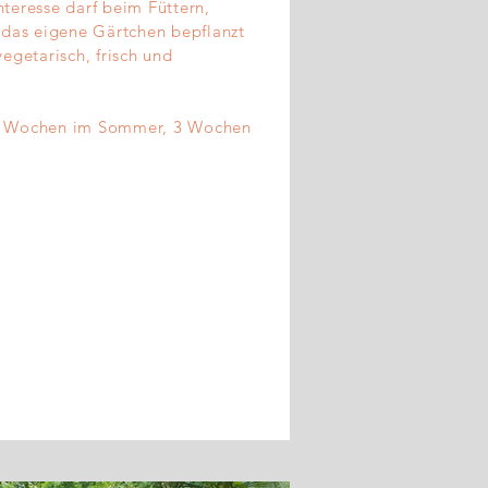
teresse darf beim Füttern,
 das eigene Gärtchen bepflanzt
egetarisch, frisch und
: 2 Wochen im Sommer, 3 Wochen