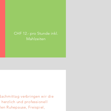
CHF 12.- pro Stunde inkl.
Mahlzeiten
Nachmittag verbringen wir die
 herzlich und professionell
len Ruhepause, Freispiel,