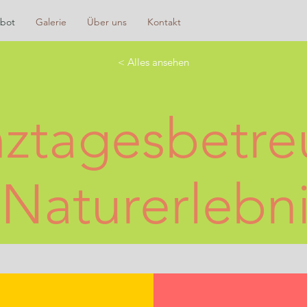
bot
Galerie
Über uns
Kontakt
< Alles ansehen
ztagesbetr
 Naturerlebn