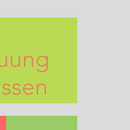
euung
issen