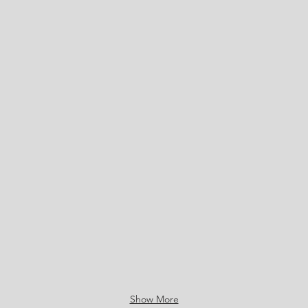
Zu Besuch bei den Kühen
Spas
Show More