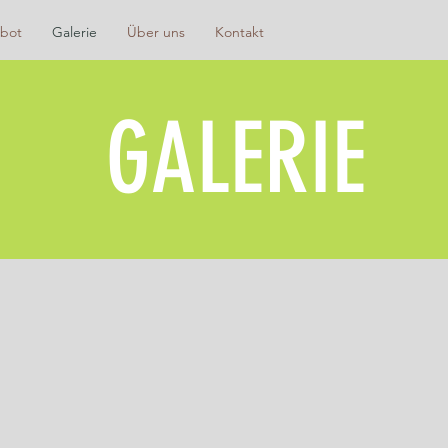
bot
Galerie
Über uns
Kontakt
GALERIE
Mithilfe beim Pony führen
Pony